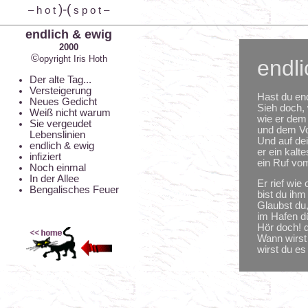
)-(
– h o t
s p o t –
endlich & ewig
2000
©
opyright Iris Hoth
endli
Der alte Tag...
Versteigerung
Hast du end
Neues Gedicht
Sieh doch, 
Weiß nicht warum
wie er dem
Sie vergeudet
und dem Vo
Lebenslinien
Und auf dei
endlich & ewig
er ein kalte
infiziert
ein Ruf vo
Noch einmal
In der Allee
Er rief wie
Bengalisches Feuer
bist du ihm
Glaubst du
im Hafen d
Hör doch! 
Wann wirst
wirst du e