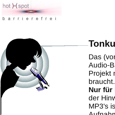
Tonku
Das (vo
Audio-Ba
Projekt 
braucht.
Nur für
der Hin
MP3
's 
Aufnahm