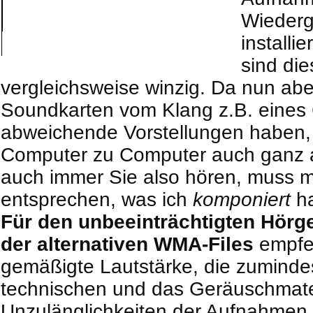
Wiederg
installi
sind di
vergleichsweise winzig. Da nun ab
Sound
karten vom Klang
z.B.
eines 
abweichende Vorstellungen haben, 
Computer
zu
Computer
auch ganz 
auch immer Sie also hören, muss m
entsprechen, was ich
komponiert
ha
Für den unbeeinträchtigten Hör
der alternativen
WMA
-Files
empfeh
gemäßigte Lautstärke, die zumindes
technischen und das Geräuschmater
Unzulänglichkeiten der Aufnahmen