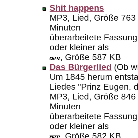
Shit happens
MP3
, Lied, Größe 76
Minuten
überarbeitete Fassun
oder kleiner als
, Größe 587
KB
Das Bürgerlied
(Ob wi
Um 1845 herum entst
Liedes "Prinz Eugen, de
MP3
, Lied, Größe 84
Minuten
überarbeitete Fassun
oder kleiner als
, Größe 582
KB