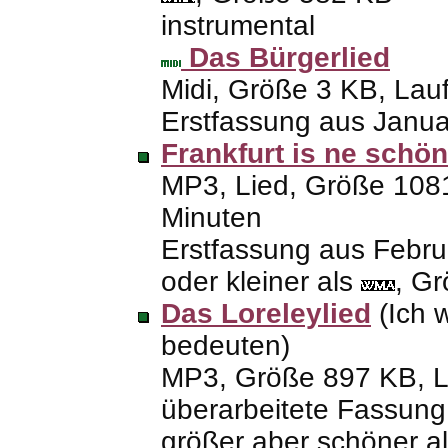
instrumental
Das Bürgerlied
Midi, Größe 3
KB
, Lau
Erstfassung aus Janu
Frankfurt is ne schön
MP3
, Lied, Größe 10
Minuten
Erstfassung aus Febr
oder kleiner als
, G
Das Loreleylied
(Ich w
bedeuten)
MP3
, Größe 897
KB
, 
überarbeitete Fassung
größer aber schöner a