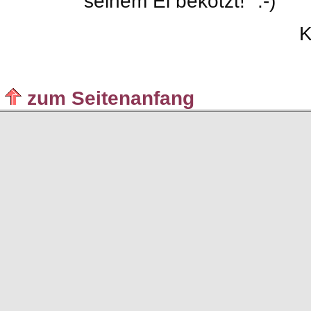
seinem Ei bekotzt!" :-)
K
zum Seitenanfang